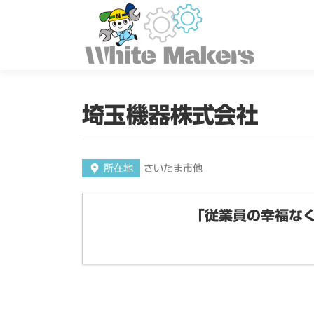
コ
ン
テ
ン
ツ
へ
ス
埼玉機器株式会社
キ
ッ
プ
所在地
さいたま市他
「従業員の幸福な