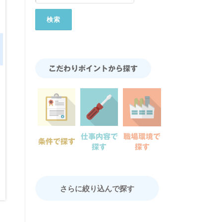
重要保安部品製造
こだわりポイントから探す
ものづくりにこだわりブレーキ、ステアリング、サスペンシ
道車両機器の分野まで積極的に市場進出を行ってきました。
研究・開発から製造・販売まで一貫したものづくりにより多
仕事内容で
職場環境で
条件で探す
行っております。
探す
探す
さらに絞り込んで探す