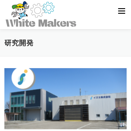
コ
ン
メニュー
テ
ン
ツ
へ
ス
ホワイトメーカーズとは
研究開発
キ
ッ
プ
求人を探す
ユーザー登録
ログイン