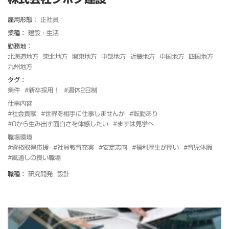
雇用形態：
正社員
業種：
建設・生活
勤務地：
北海道地方
東北地方
関東地方
中部地方
近畿地方
中国地方
四国地方
九州地方
タグ：
条件
#新卒採用！
#週休2日制
仕事内容
#社会貢献
#世界を相手に仕事しませんか
#転勤あり
#0から生み出す面白さを体感したい
#まずは見学へ
職場環境
#資格取得応援
#社員教育充実
#安定志向
#福利厚生が厚い
#育児休暇
#風通しの良い職場
職種：
研究開発
設計