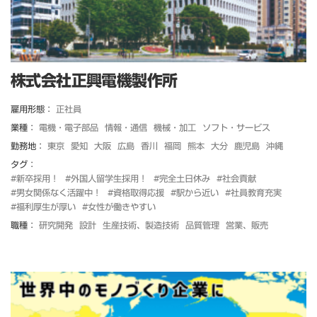
株式会社正興電機製作所
雇用形態：
正社員
業種：
電機・電子部品
情報・通信
機械・加工
ソフト・サービス
勤務地：
東京
愛知
大阪
広島
香川
福岡
熊本
大分
鹿児島
沖縄
タグ：
#新卒採用！
#外国人留学生採用！
#完全土日休み
#社会貢献
#男女関係なく活躍中！
#資格取得応援
#駅から近い
#社員教育充実
#福利厚生が厚い
#女性が働きやすい
職種：
研究開発
設計
生産技術、製造技術
品質管理
営業、販売