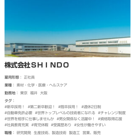
株式会社ＳＨＩＮＤＯ
雇用形態：
正社員
業種：
素材・化学・医療・ヘルスケア
勤務地：
東京
福井
大阪
タグ：
#新卒採用！
#第二新卒歓迎！
#既卒採用！
#週休2日制
#自動車免許必要
#世界トップレベルの技術者になれる
#チャレンジ制度
#世界を相手に仕事しませんか
#男女関係なく活躍中！
#資格取得応援
#社員教育充実
#育児休暇
#受賞歴あり
#女性が働きやすい
職種：
研究開発
生産技術、製造技術
製造工
営業、販売