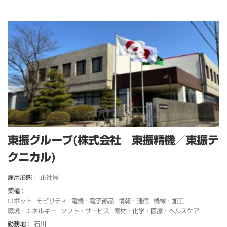
東振グループ(株式会社 東振精機／東振テ
クニカル)
雇用形態：
正社員
業種：
ロボット
モビリティ
電機・電子部品
情報・通信
機械・加工
環境・エネルギー
ソフト・サービス
素材・化学・医療・ヘルスケア
勤務地：
石川