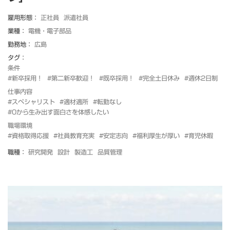
雇用形態：
正社員
派遣社員
業種：
電機・電子部品
勤務地：
広島
タグ：
条件
#新卒採用！
#第二新卒歓迎！
#既卒採用！
#完全土日休み
#週休2日制
仕事内容
#スペシャリスト
#適材適所
#転勤なし
#0から生み出す面白さを体感したい
職場環境
#資格取得応援
#社員教育充実
#安定志向
#福利厚生が厚い
#育児休暇
職種：
研究開発
設計
製造工
品質管理