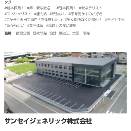
タグ：
#新卒採用！
#第二新卒歓迎！
#既卒採用！
#ゼネラリスト
#スペシャリスト
#能力給
#転勤なし
#手を動かすのが好き
#0から生み出す面白さを体感したい
#男女関係なく活躍中！
#子ども手当
#駅から近い
#育児休暇
#風通しの良い職場
職種：
商品企画
研究開発
設計
製造工
営業、販売
サンセイジェネリック株式会社