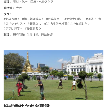
業種：
素材・化学・医療・ヘルスケア
勤務地：
大阪
タグ：
#新卒採用！
#第二新卒歓迎！
#既卒採用！
#完全土日休み
#週休2日制
#スペシャリスト
#転勤なし
#0から生み出す面白さを体感したい
#まずは見学へ
#受賞歴あり
職種：
研究開発
生産技術、製造技術
株式会社クボタ建設