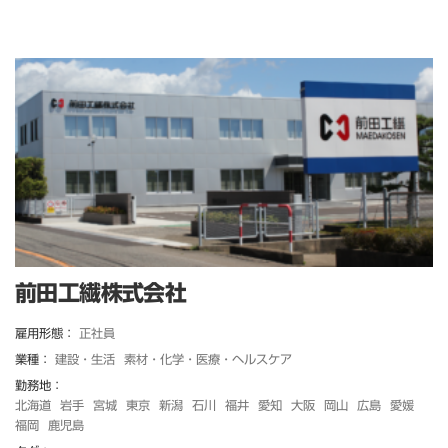
前田工繊株式会社
雇用形態：
正社員
業種：
建設・生活
素材・化学・医療・ヘルスケア
勤務地：
北海道
岩手
宮城
東京
新潟
石川
福井
愛知
大阪
岡山
広島
愛媛
福岡
鹿児島