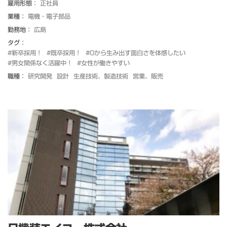
雇用形態：
正社員
業種：
電機・電子部品
勤務地：
広島
タグ：
#新卒採用！
#既卒採用！
#0から生み出す面白さを体感したい
#男女関係なく活躍中！
#女性が働きやすい
職種：
研究開発
設計
生産技術、製造技術
営業、販売