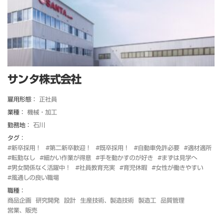
サンタ株式会社
雇用形態：
正社員
業種：
機械・加工
勤務地：
石川
タグ：
#新卒採用！
#第二新卒歓迎！
#既卒採用！
#自動車免許必要
#適材適所
#転勤なし
#細かい作業が得意
#手を動かすのが好き
#まずは見学へ
#男女関係なく活躍中！
#社員教育充実
#育児休暇
#女性が働きやすい
#風通しの良い職場
職種：
商品企画
研究開発
設計
生産技術、製造技術
製造工
品質管理
営業、販売