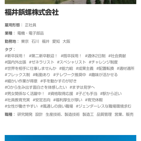
福井鋲螺株式会社
雇用形態：
正社員
業種：
電機・電子部品
勤務地：
東京
石川
福井
愛知
大阪
タグ：
#新卒採用！
#第二新卒歓迎！
#既卒採用！
#週休2日制
#社会貢献
#国内外出張
#ゼネラリスト
#スペシャリスト
#チャレンジ制度
#世界を相手に仕事しませんか
#能力給
#成果主義
#配置転換
#適材適所
#フレックス制
#転勤あり
#テレワーク推奨中
#趣味が活かせる
#細かい作業が得意
#手を動かすのが好き
#0から生み出す面白さを体感したい
#まずは見学へ
#男女関係なく活躍中！
#資格取得応援
#子ども手当
#駅から近い
#社員教育充実
#安定志向
#福利厚生が厚い
#育児休暇
#女性が働きやすい
#風通しの良い職場
#ジェンダーレスな職場環境求む
職種：
研究開発
設計
生産技術、製造技術
製造工
品質管理
営業、販売