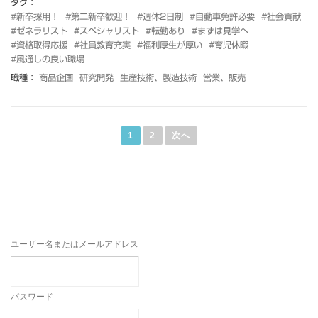
タグ：
#新卒採用！
#第二新卒歓迎！
#週休2日制
#自動車免許必要
#社会貢献
#ゼネラリスト
#スペシャリスト
#転勤あり
#まずは見学へ
#資格取得応援
#社員教育充実
#福利厚生が厚い
#育児休暇
#風通しの良い職場
職種：
商品企画
研究開発
生産技術、製造技術
営業、販売
投
稿
1
2
次へ
の
ペ
ー
ジ
送
り
ユーザー名またはメールアドレス
パスワード