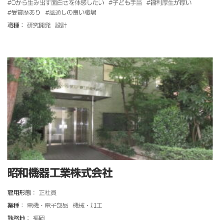
#0から生み出す面白さを体感したい
#子ども手当
#福利厚生が厚い
#受賞歴あり
#風通しの良い職場
職種：
研究開発
設計
昭和機器工業株式会社
雇用形態：
正社員
業種：
電機・電子部品
機械・加工
勤務地：
福岡