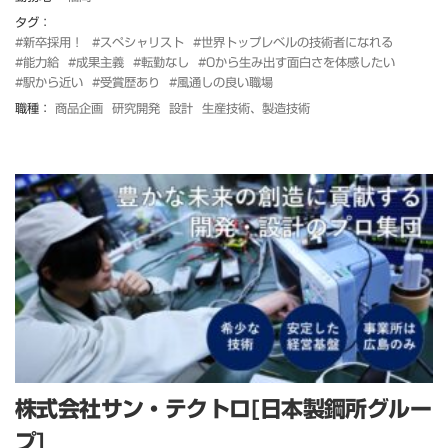
タグ：
#新卒採用！
#スペシャリスト
#世界トップレベルの技術者になれる
#能力給
#成果主義
#転勤なし
#0から生み出す面白さを体感したい
#駅から近い
#受賞歴あり
#風通しの良い職場
職種：
商品企画
研究開発
設計
生産技術、製造技術
株式会社サン・テクトロ[日本製鋼所グルー
プ]