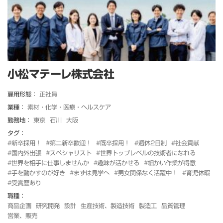
小松マテーレ株式会社
雇用形態：
正社員
業種：
素材・化学・医療・ヘルスケア
勤務地：
東京
石川
大阪
タグ：
#新卒採用！
#第二新卒歓迎！
#既卒採用！
#週休2日制
#社会貢献
#国内外出張
#スペシャリスト
#世界トップレベルの技術者になれる
#世界を相手に仕事しませんか
#趣味が活かせる
#細かい作業が得意
#手を動かすのが好き
#まずは見学へ
#男女関係なく活躍中！
#育児休暇
#受賞歴あり
職種：
商品企画
研究開発
設計
生産技術、製造技術
製造工
品質管理
営業、販売