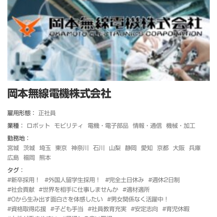
岡本無線電機株式会社
雇用形態：
正社員
業種：
ロボット
モビリティ
電機・電子部品
情報・通信
機械・加工
勤務地：
宮城
茨城
埼玉
東京
神奈川
石川
山梨
静岡
愛知
京都
大阪
兵庫
広島
福岡
熊本
タグ：
#新卒採用！
#外国人留学生採用！
#完全土日休み
#週休2日制
#社会貢献
#世界を相手に仕事しませんか
#適材適所
#0から生み出す面白さを体感したい
#男女関係なく活躍中！
#資格取得応援
#子ども手当
#社員教育充実
#安定志向
#育児休暇