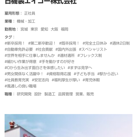
日機装エイコー株式会社
雇用形態：
正社員
業種：
機械・加工
勤務地：
宮城
東京
愛知
大阪
福岡
タグ：
#新卒採用！
#第二新卒歓迎！
#既卒採用！
#完全土日休み
#週休2日制
#自動車免許必要
#社会貢献
#国内外出張
#スペシャリスト
#世界を相手に仕事しませんか
#適材適所
#フレックス制
#細かい作業が得意
#手を動かすのが好き
#0から生み出す面白さを体感したい
#まずは見学へ
#男女関係なく活躍中！
#資格取得応援
#子ども手当
#駅から近い
#社員教育充実
#安定志向
#福利厚生が厚い
#育児休暇
#風通しの良い職場
職種：
研究開発
設計
製造工
品質管理
営業、販売