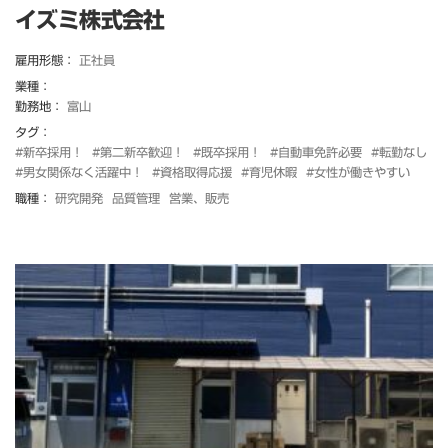
イズミ株式会社
雇用形態：
正社員
業種：
勤務地：
富山
タグ：
#新卒採用！
#第二新卒歓迎！
#既卒採用！
#自動車免許必要
#転勤なし
#男女関係なく活躍中！
#資格取得応援
#育児休暇
#女性が働きやすい
職種：
研究開発
品質管理
営業、販売