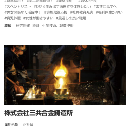
#新卒採用！
#第二新卒歓迎！
#既卒採用！
#週休2日制
#スペシャリスト
#0から生み出す面白さを体感したい
#まずは見学へ
#男女関係なく活躍中！
#資格取得応援
#社員教育充実
#福利厚生が厚い
#育児休暇
#女性が働きやすい
#風通しの良い職場
職種：
研究開発
設計
生産技術、製造技術
株式会社三共合金鋳造所
雇用形態：
正社員