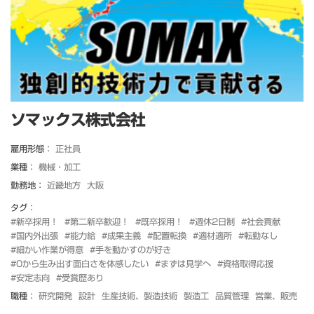
ソマックス株式会社
雇用形態：
正社員
業種：
機械・加工
勤務地：
近畿地方
大阪
タグ：
#新卒採用！
#第二新卒歓迎！
#既卒採用！
#週休2日制
#社会貢献
#国内外出張
#能力給
#成果主義
#配置転換
#適材適所
#転勤なし
#細かい作業が得意
#手を動かすのが好き
#0から生み出す面白さを体感したい
#まずは見学へ
#資格取得応援
#安定志向
#受賞歴あり
職種：
研究開発
設計
生産技術、製造技術
製造工
品質管理
営業、販売