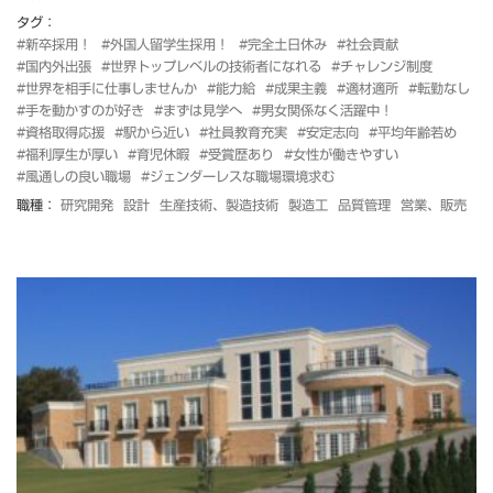
タグ：
#新卒採用！
#外国人留学生採用！
#完全土日休み
#社会貢献
#国内外出張
#世界トップレベルの技術者になれる
#チャレンジ制度
#世界を相手に仕事しませんか
#能力給
#成果主義
#適材適所
#転勤なし
#手を動かすのが好き
#まずは見学へ
#男女関係なく活躍中！
#資格取得応援
#駅から近い
#社員教育充実
#安定志向
#平均年齢若め
#福利厚生が厚い
#育児休暇
#受賞歴あり
#女性が働きやすい
#風通しの良い職場
#ジェンダーレスな職場環境求む
職種：
研究開発
設計
生産技術、製造技術
製造工
品質管理
営業、販売