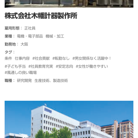
株式会社木幡計器製作所
雇用形態：
正社員
業種：
電機・電子部品
機械・加工
勤務地：
大阪
タグ：
条件
仕事内容
#社会貢献
#転勤なし
#男女関係なく活躍中！
#子ども手当
#社員教育充実
#安定志向
#女性が働きやすい
#風通しの良い職場
職種：
研究開発
生産技術、製造技術