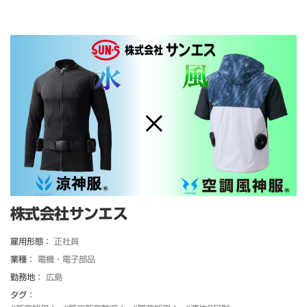
株式会社サンエス
雇用形態：
正社員
業種：
電機・電子部品
勤務地：
広島
タグ：