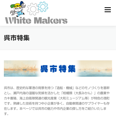
コ
ン
メニュー
テ
ン
ツ
へ
ス
ホワイトメーカーズとは
呉市特集
キ
ッ
プ
求人を探す
ユーザー登録
ログイン
呉市は、歴史的な軍港の背景を持つ「造船・機械」などのモノづくりを基幹
とし、瀬戸内海の温暖な気候を活かした「柑橘類（大長みかん）」の農業や
カキ養殖、海上自衛隊関連の観光産業（大和ミュージアム等）が特色の港町
です。熟練した技術を持つ中小企業が多く、自動車関連のサプライヤーも存
在します。本ページでは呉市の魅力や市内企業の探し方をご紹介いたしま
す。