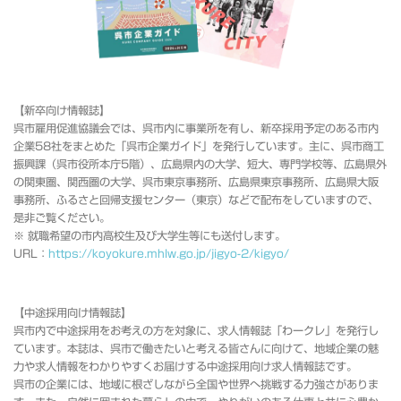
【新卒向け情報誌】
呉市雇用促進協議会では、呉市内に事業所を有し、新卒採用予定のある市内
企業58社をまとめた「呉市企業ガイド」を発行しています。主に、呉市商工
振興課（呉市役所本庁5階）、広島県内の大学、短大、専門学校等、広島県外
の関東圏、関西圏の大学、呉市東京事務所、広島県東京事務所、広島県大阪
事務所、ふるさと回帰支援センター（東京）などで配布をしていますので、
是非ご覧ください。
※ 就職希望の市内高校生及び大学生等にも送付します。
URL：
https://koyokure.mhlw.go.jp/jigyo-2/kigyo/
【中途採用向け情報誌】
呉市内で中途採用をお考えの方を対象に、求人情報誌「わークレ」を発行し
ています。本誌は、呉市で働きたいと考える皆さんに向けて、地域企業の魅
力や求人情報をわかりやすくお届けする中途採用向け求人情報誌です。
呉市の企業には、地域に根ざしながら全国や世界へ挑戦する力強さがありま