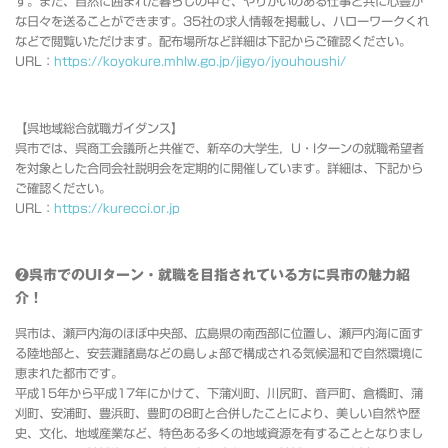
す。また、自然に囲まれた暮らしの中で、やりがいのある仕事と共に心豊か
な日々を送ることができます。35社の求人情報を掲載し、ハローワークくれ
などで閲覧いただけます。配布場所など詳細は下記からご確認ください。
URL：
https://koyokure.mhlw.go.jp/jigyo/jyouhoushi/
【呉地域総合就職ガイダンス】
呉市では、呉商工会議所と共催で、新卒の大学生，U・Iターンの就職希望者
を対象とした合同会社説明会を定期的に開催しています。詳細は、下記から
ご確認ください。
URL：
https://kurecci.or.jp
❷呉市でのUIターン・就職を目指されている方に呉市の魅力紹
介！
呉市は、瀬戸内海のほぼ中央部、広島県の南西部に位置し、瀬戸内海に面す
る陸地部と、安芸灘諸島などの島しょ部で構成される気候温和で自然環境に
恵まれた都市です。
平成15年から平成17年にかけて、下蒲刈町、川尻町、音戸町、倉橋町、蒲
刈町、安浦町、豊浜町、豊町の8町と合併したことにより、美しい自然や歴
史、文化、地域産業など、特色ある多くの地域資源を有することとなりまし