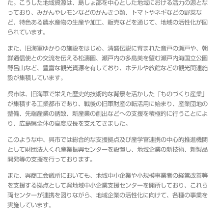
た。こうした地域資源は、島しょ部を中心とした地域における活力の源とな
っており、みかんやレモンなどのかんきつ類、トマトやネギなどの野菜な
ど、特色ある農水産物の生産や加工、販売などを通じて、地域の活性化が図
られています。
また、旧海軍ゆかりの施設をはじめ、清盛伝説に育まれた音戸の瀬戸や、朝
鮮通信使との交流を伝える松濤園、瀬戸内の多島美を望む瀬戸内海国立公園
野呂山など、豊富な観光資源を有しており、ホテルや旅館などの観光関連施
設が集積しています。
呉市は、旧海軍で栄えた歴史的技術的な背景を活かした「ものづくり産業」
が集積する工業都市であり、戦後の旧軍財産の転活用に始まり、産業団地の
整備、先端産業の誘致、新産業の創出などへの支援を積極的に行うことによ
り、広島県全体の高度成長を支えてきました。
このような中、呉市では総合的な支援拠点及び産学官連携の中心的推進機関
として財団法人くれ産業振興センターを設置し、地域企業の新技術、新製品
開発等の支援を行っております。
また、呉商工会議所においても、地域中小企業や小規模事業者の経営改善等
を支援する拠点として呉地域中小企業支援センターを開所しており、これら
両センターが連携を図りながら、地域企業の活性化に向けて、各種の事業を
実施しています。