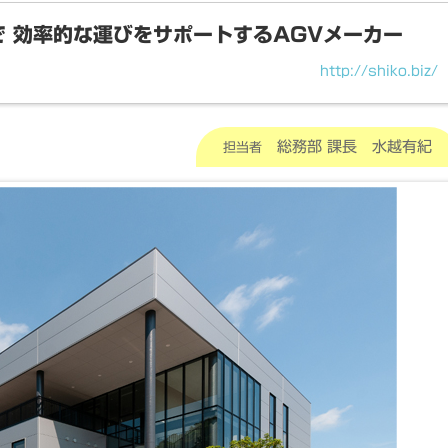
で 効率的な運びをサポートするAGVメーカー
http://shiko.biz/
総務部 課長 水越有紀
担当者