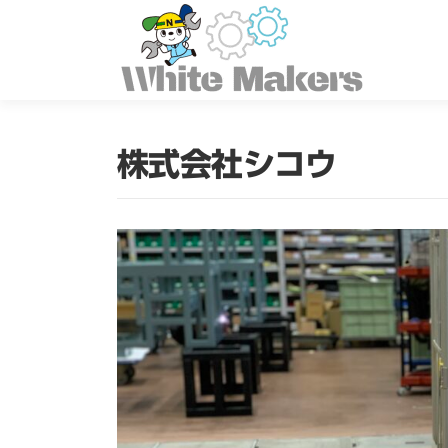
コ
ン
テ
ン
ツ
へ
ス
株式会社シコウ
キ
ッ
プ