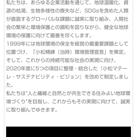
私たちは、あらゆる企業活動を通じて、地球温暖化、資
源の枯渇、生物多様性の喪失など、SDGsを含めた人類
が直面するグローバルな課題に誠実に取り組み、人間社
会の繁栄と環境保護との調和を図りながら、健全な地球
維
環境の保護に向けて最善を尽くします。
フ
ベ
1999年には地球環境の保全を経営の最重要課題として
た
型
位置づけ、「小松精練（当時）環境管理宣言」を策定。
そ
そして、これからの持続可能な社会の実現に向け、
出
濯
2020年度に5つの項目に整理・統合した『小松マテー
ひ
技
レ・サステナビリティ・ビジョン』を改めて制定しまし
ん
す
た。
最
私たちは“人と繊維と自然とが共生できる住みよい地球環
各
に
境づくり”を目指し、これからもその実現に向けて、誠実
も
な
に取り組んでゆきます。
私
で
絹
こ
合
た