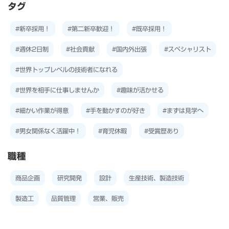
タグ
#新卒採用！
#第二新卒歓迎！
#既卒採用！
#週休2日制
#社会貢献
#国内外出張
#スペシャリスト
#世界トップレベルの技術者になれる
#世界を相手に仕事しませんか
#趣味が活かせる
#細かい作業が得意
#手を動かすのが好き
#まずは見学へ
#男女関係なく活躍中！
#育児休暇
#受賞歴あり
職種
商品企画
研究開発
設計
生産技術、製造技術
製造工
品質管理
営業、販売