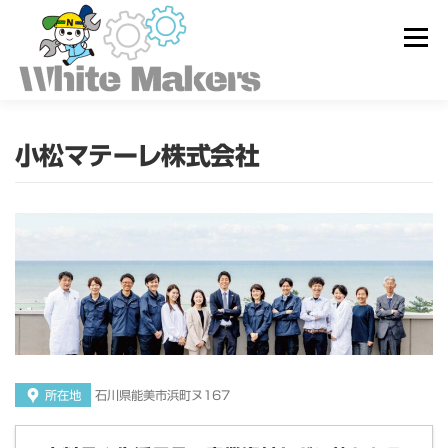
コ
ン
メニュー
テ
ン
ツ
へ
ス
ホワイトメーカーズとは
キ
小松マテーレ株式会社
ッ
プ
求人を探す
ユーザー登録
ログイン
所在地
石川県能美市浜町ヌ167