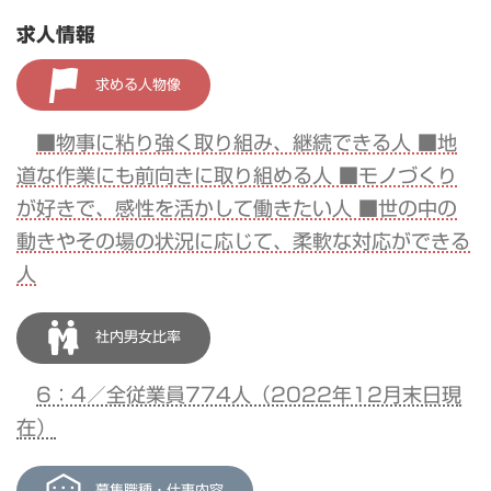
求人情報
求める人物像
■物事に粘り強く取り組み、継続できる人 ■地
道な作業にも前向きに取り組める人 ■モノづくり
が好きで、感性を活かして働きたい人 ■世の中の
動きやその場の状況に応じて、柔軟な対応ができる
人
社内男女比率
6：4／全従業員774人（2022年12月末日現
在）
募集職種・仕事内容