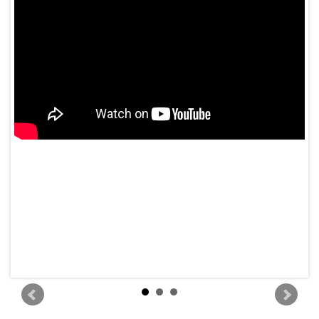
。
快
も新