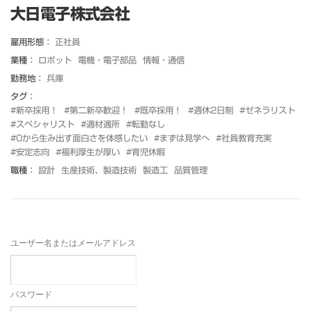
大日電子株式会社
雇用形態：
正社員
業種：
ロボット
電機・電子部品
情報・通信
勤務地：
兵庫
タグ：
#新卒採用！
#第二新卒歓迎！
#既卒採用！
#週休2日制
#ゼネラリスト
#スペシャリスト
#適材適所
#転勤なし
#0から生み出す面白さを体感したい
#まずは見学へ
#社員教育充実
#安定志向
#福利厚生が厚い
#育児休暇
職種：
設計
生産技術、製造技術
製造工
品質管理
ユーザー名またはメールアドレス
パスワード