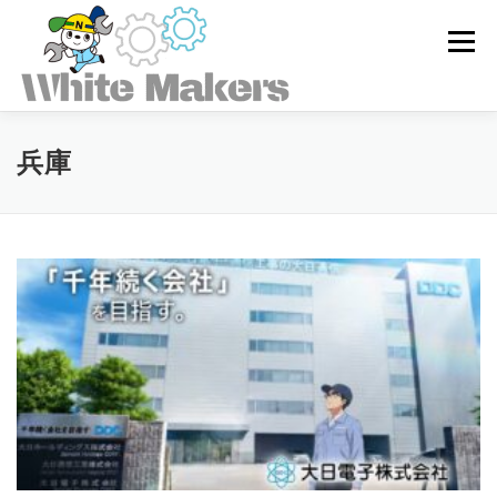
コ
ン
メニュー
テ
ン
ツ
へ
ス
ホワイトメーカーズとは
兵庫
キ
ッ
プ
求人を探す
ユーザー登録
ログイン