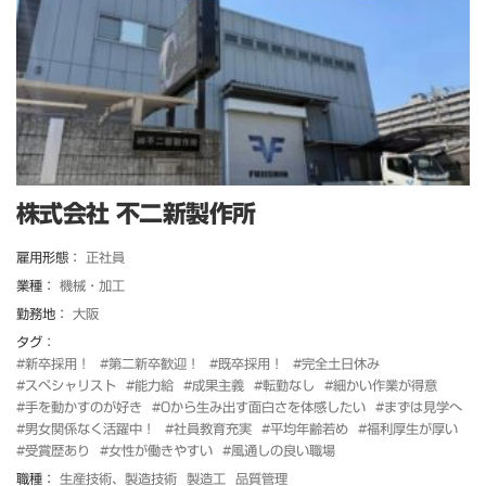
株式会社 不二新製作所
雇用形態：
正社員
業種：
機械・加工
勤務地：
大阪
タグ：
#新卒採用！
#第二新卒歓迎！
#既卒採用！
#完全土日休み
#スペシャリスト
#能力給
#成果主義
#転勤なし
#細かい作業が得意
#手を動かすのが好き
#0から生み出す面白さを体感したい
#まずは見学へ
#男女関係なく活躍中！
#社員教育充実
#平均年齢若め
#福利厚生が厚い
#受賞歴あり
#女性が働きやすい
#風通しの良い職場
職種：
生産技術、製造技術
製造工
品質管理