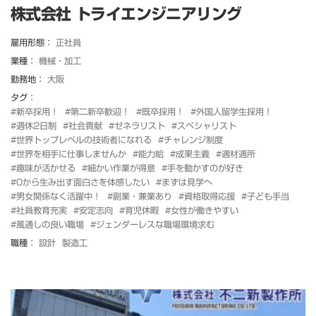
株式会社 トライエンジニアリング
雇用形態：
正社員
業種：
機械・加工
勤務地：
大阪
タグ：
#新卒採用！
#第二新卒歓迎！
#既卒採用！
#外国人留学生採用！
#週休2日制
#社会貢献
#ゼネラリスト
#スペシャリスト
#世界トップレベルの技術者になれる
#チャレンジ制度
#世界を相手に仕事しませんか
#能力給
#成果主義
#適材適所
#趣味が活かせる
#細かい作業が得意
#手を動かすのが好き
#0から生み出す面白さを体感したい
#まずは見学へ
#男女関係なく活躍中！
#副業・兼業あり
#資格取得応援
#子ども手当
#社員教育充実
#安定志向
#育児休暇
#女性が働きやすい
#風通しの良い職場
#ジェンダーレスな職場環境求む
職種：
設計
製造工