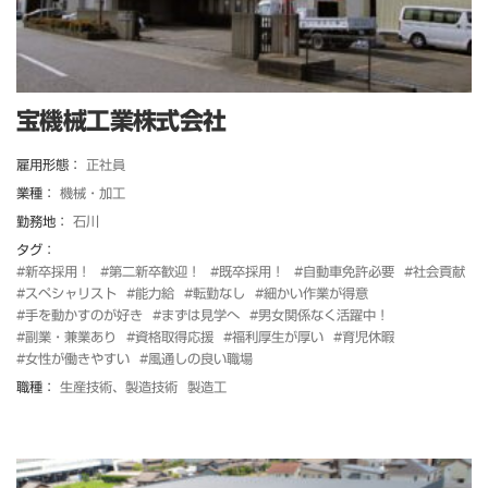
宝機械工業株式会社
雇用形態：
正社員
業種：
機械・加工
勤務地：
石川
タグ：
#新卒採用！
#第二新卒歓迎！
#既卒採用！
#自動車免許必要
#社会貢献
#スペシャリスト
#能力給
#転勤なし
#細かい作業が得意
#手を動かすのが好き
#まずは見学へ
#男女関係なく活躍中！
#副業・兼業あり
#資格取得応援
#福利厚生が厚い
#育児休暇
#女性が働きやすい
#風通しの良い職場
職種：
生産技術、製造技術
製造工