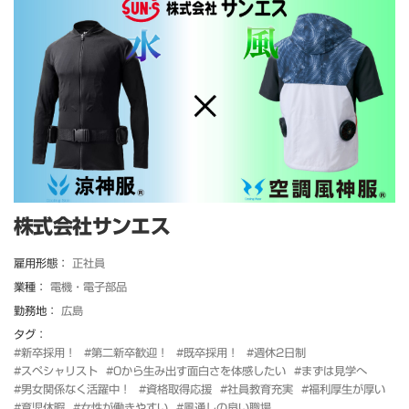
株式会社サンエス
雇用形態：
正社員
業種：
電機・電子部品
勤務地：
広島
タグ：
#新卒採用！
#第二新卒歓迎！
#既卒採用！
#週休2日制
#スペシャリスト
#0から生み出す面白さを体感したい
#まずは見学へ
#男女関係なく活躍中！
#資格取得応援
#社員教育充実
#福利厚生が厚い
#育児休暇
#女性が働きやすい
#風通しの良い職場