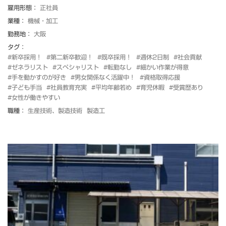
雇用形態：
正社員
業種：
機械・加工
勤務地：
大阪
タグ：
#新卒採用！
#第二新卒歓迎！
#既卒採用！
#週休2日制
#社会貢献
#ゼネラリスト
#スペシャリスト
#転勤なし
#細かい作業が得意
#手を動かすのが好き
#男女関係なく活躍中！
#資格取得応援
#子ども手当
#社員教育充実
#平均年齢若め
#育児休暇
#受賞歴あり
#女性が働きやすい
職種：
生産技術、製造技術
製造工