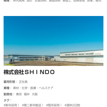
職種：
研究開発
設計
生産技術、製造技術
製造工
品質管理
営業、販売
株式会社ＳＨＩＮＤＯ
雇用形態：
正社員
業種：
素材・化学・医療・ヘルスケア
勤務地：
東京
福井
大阪
タグ：
#新卒採用！
#第二新卒歓迎！
#既卒採用！
#週休2日制