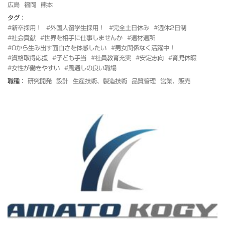
広島
福岡
熊本
タグ：
#新卒採用！
#外国人留学生採用！
#完全土日休み
#週休2日制
#社会貢献
#世界を相手に仕事しませんか
#適材適所
#0から生み出す面白さを体感したい
#男女関係なく活躍中！
#資格取得応援
#子ども手当
#社員教育充実
#安定志向
#育児休暇
#女性が働きやすい
#風通しの良い職場
職種：
研究開発
設計
生産技術、製造技術
品質管理
営業、販売