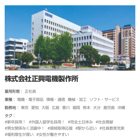
株式会社正興電機製作所
雇用形態：
正社員
業種：
電機・電子部品
情報・通信
機械・加工
ソフト・サービス
勤務地：
東京
愛知
大阪
広島
香川
福岡
熊本
大分
鹿児島
沖縄
タグ：
#新卒採用！
#外国人留学生採用！
#完全土日休み
#社会貢献
#男女関係なく活躍中！
#資格取得応援
#駅から近い
#社員教育充実
#福利厚生が厚い
#女性が働きやすい