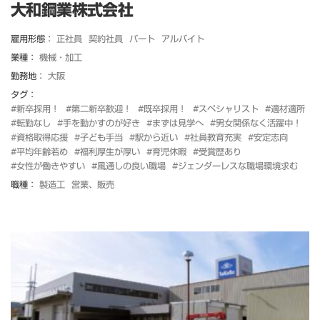
大和鋼業株式会社
雇用形態：
正社員
契約社員
パート
アルバイト
業種：
機械・加工
勤務地：
大阪
タグ：
#新卒採用！
#第二新卒歓迎！
#既卒採用！
#スペシャリスト
#適材適所
#転勤なし
#手を動かすのが好き
#まずは見学へ
#男女関係なく活躍中！
#資格取得応援
#子ども手当
#駅から近い
#社員教育充実
#安定志向
#平均年齢若め
#福利厚生が厚い
#育児休暇
#受賞歴あり
#女性が働きやすい
#風通しの良い職場
#ジェンダーレスな職場環境求む
職種：
製造工
営業、販売