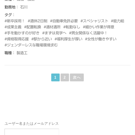
勤務地：
石川
タグ：
#新卒採用！
#週休2日制
#自動車免許必要
#スペシャリスト
#能力給
#成果主義
#配置転換
#適材適所
#転勤なし
#細かい作業が得意
#手を動かすのが好き
#まずは見学へ
#男女関係なく活躍中！
#資格取得応援
#駅から近い
#福利厚生が厚い
#女性が働きやすい
#ジェンダーレスな職場環境求む
職種：
製造工
投
稿
1
2
次へ
の
ペ
ー
ジ
送
り
ユーザー名またはメールアドレス