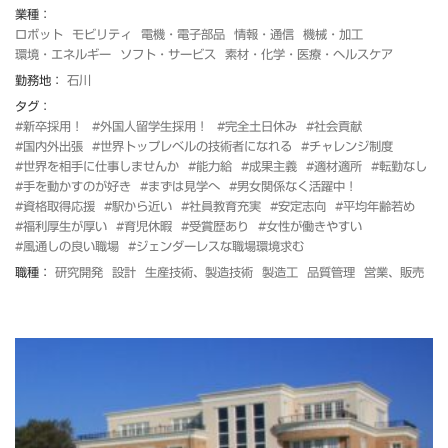
業種：
ロボット
モビリティ
電機・電子部品
情報・通信
機械・加工
環境・エネルギー
ソフト・サービス
素材・化学・医療・ヘルスケア
勤務地：
石川
タグ：
#新卒採用！
#外国人留学生採用！
#完全土日休み
#社会貢献
#国内外出張
#世界トップレベルの技術者になれる
#チャレンジ制度
#世界を相手に仕事しませんか
#能力給
#成果主義
#適材適所
#転勤なし
#手を動かすのが好き
#まずは見学へ
#男女関係なく活躍中！
#資格取得応援
#駅から近い
#社員教育充実
#安定志向
#平均年齢若め
#福利厚生が厚い
#育児休暇
#受賞歴あり
#女性が働きやすい
#風通しの良い職場
#ジェンダーレスな職場環境求む
職種：
研究開発
設計
生産技術、製造技術
製造工
品質管理
営業、販売