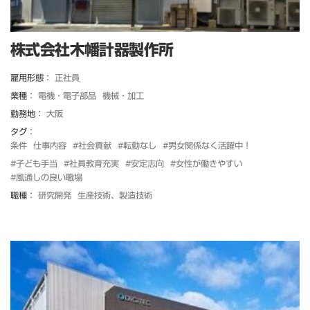
株式会社木幡計器製作所
雇用形態：
正社員
業種：
電機・電子部品
機械・加工
勤務地：
大阪
タグ：
条件
仕事内容
#社会貢献
#転勤なし
#男女関係なく活躍中！
#子ども手当
#社員教育充実
#安定志向
#女性が働きやすい
#風通しの良い職場
職種：
研究開発
生産技術、製造技術