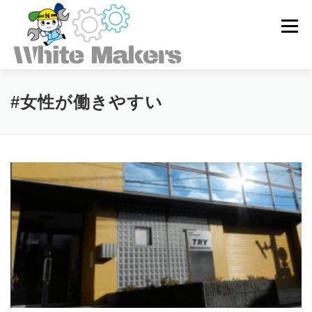
コ
ン
メニュー
テ
ン
ツ
へ
ス
ホワイトメーカーズとは
#女性が働きやすい
キ
ッ
プ
求人を探す
ユーザー登録
ログイン