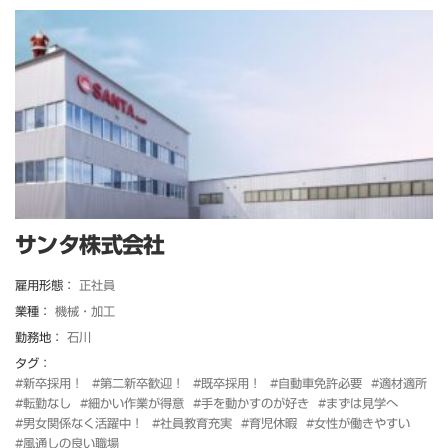
サンタ株式会社
雇用形態：
正社員
業種：
機械・加工
勤務地：
石川
タグ：
#新卒採用！
#第二新卒歓迎！
#既卒採用！
#自動車免許必要
#適材適所
#転勤なし
#細かい作業が得意
#手を動かすのが好き
#まずは見学へ
#男女関係なく活躍中！
#社員教育充実
#育児休暇
#女性が働きやすい
#風通しの良い職場