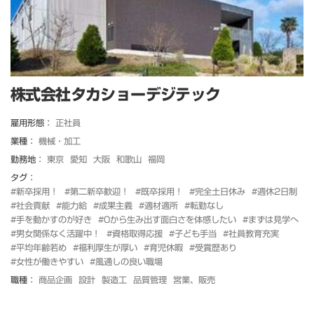
株式会社タカショーデジテック
雇用形態：
正社員
業種：
機械・加工
勤務地：
東京
愛知
大阪
和歌山
福岡
タグ：
#新卒採用！
#第二新卒歓迎！
#既卒採用！
#完全土日休み
#週休2日制
#社会貢献
#能力給
#成果主義
#適材適所
#転勤なし
#手を動かすのが好き
#0から生み出す面白さを体感したい
#まずは見学へ
#男女関係なく活躍中！
#資格取得応援
#子ども手当
#社員教育充実
#平均年齢若め
#福利厚生が厚い
#育児休暇
#受賞歴あり
#女性が働きやすい
#風通しの良い職場
職種：
商品企画
設計
製造工
品質管理
営業、販売