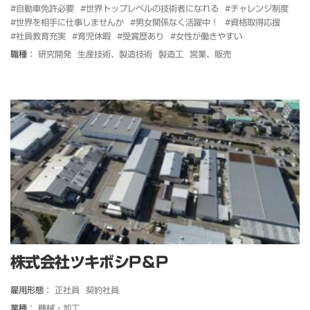
#自動車免許必要
#世界トップレベルの技術者になれる
#チャレンジ制度
#世界を相手に仕事しませんか
#男女関係なく活躍中！
#資格取得応援
#社員教育充実
#育児休暇
#受賞歴あり
#女性が働きやすい
職種：
研究開発
生産技術、製造技術
製造工
営業、販売
株式会社ツキボシP＆P
雇用形態：
正社員
契約社員
業種：
機械・加工