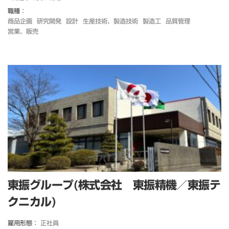
職種：
商品企画
研究開発
設計
生産技術、製造技術
製造工
品質管理
営業、販売
東振グループ(株式会社 東振精機／東振テ
クニカル)
雇用形態：
正社員