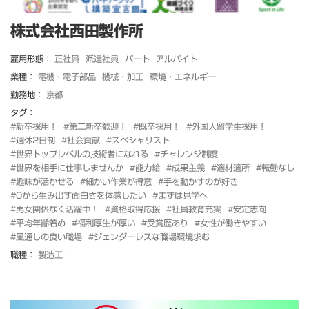
株式会社西田製作所
雇用形態：
正社員
派遣社員
パート
アルバイト
業種：
電機・電子部品
機械・加工
環境・エネルギー
勤務地：
京都
タグ：
#新卒採用！
#第二新卒歓迎！
#既卒採用！
#外国人留学生採用！
#週休2日制
#社会貢献
#スペシャリスト
#世界トップレベルの技術者になれる
#チャレンジ制度
#世界を相手に仕事しませんか
#能力給
#成果主義
#適材適所
#転勤なし
#趣味が活かせる
#細かい作業が得意
#手を動かすのが好き
#0から生み出す面白さを体感したい
#まずは見学へ
#男女関係なく活躍中！
#資格取得応援
#社員教育充実
#安定志向
#平均年齢若め
#福利厚生が厚い
#受賞歴あり
#女性が働きやすい
#風通しの良い職場
#ジェンダーレスな職場環境求む
職種：
製造工