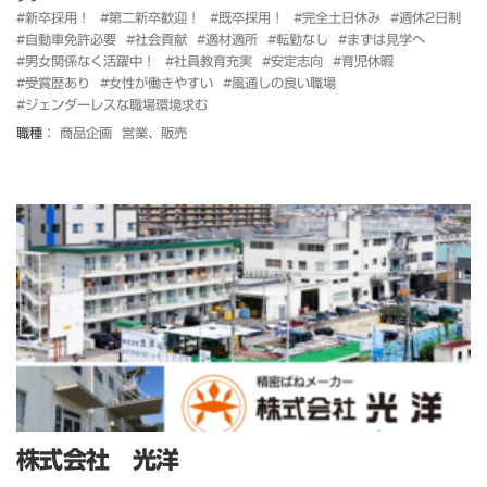
#新卒採用！
#第二新卒歓迎！
#既卒採用！
#完全土日休み
#週休2日制
#自動車免許必要
#社会貢献
#適材適所
#転勤なし
#まずは見学へ
#男女関係なく活躍中！
#社員教育充実
#安定志向
#育児休暇
#受賞歴あり
#女性が働きやすい
#風通しの良い職場
#ジェンダーレスな職場環境求む
職種：
商品企画
営業、販売
株式会社 光洋