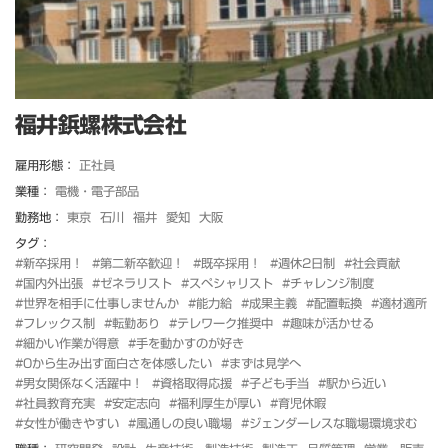
福井鋲螺株式会社
雇用形態：
正社員
業種：
電機・電子部品
勤務地：
東京
石川
福井
愛知
大阪
タグ：
#新卒採用！
#第二新卒歓迎！
#既卒採用！
#週休2日制
#社会貢献
#国内外出張
#ゼネラリスト
#スペシャリスト
#チャレンジ制度
#世界を相手に仕事しませんか
#能力給
#成果主義
#配置転換
#適材適所
#フレックス制
#転勤あり
#テレワーク推奨中
#趣味が活かせる
#細かい作業が得意
#手を動かすのが好き
#0から生み出す面白さを体感したい
#まずは見学へ
#男女関係なく活躍中！
#資格取得応援
#子ども手当
#駅から近い
#社員教育充実
#安定志向
#福利厚生が厚い
#育児休暇
#女性が働きやすい
#風通しの良い職場
#ジェンダーレスな職場環境求む