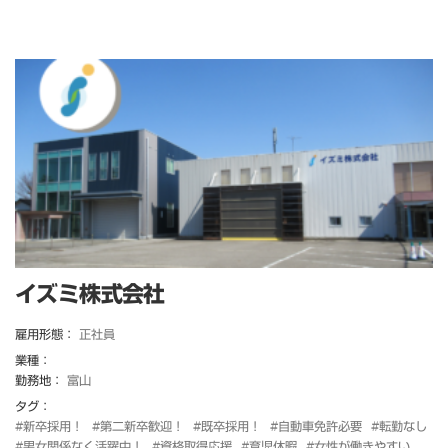
イズミ株式会社
雇用形態：
正社員
業種：
勤務地：
富山
タグ：
#新卒採用！
#第二新卒歓迎！
#既卒採用！
#自動車免許必要
#転勤なし
#男女関係なく活躍中！
#資格取得応援
#育児休暇
#女性が働きやすい