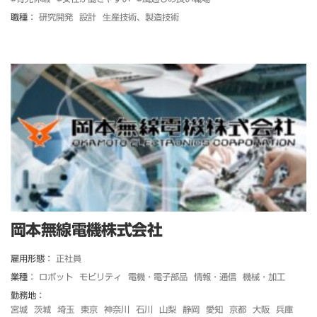
職種：
研究開発
設計
生産技術、製造技術
岡本無線電機株式会社
雇用形態：
正社員
業種：
ロボット
モビリティ
電機・電子部品
情報・通信
機械・加工
勤務地：
宮城
茨城
埼玉
東京
神奈川
石川
山梨
静岡
愛知
京都
大阪
兵庫