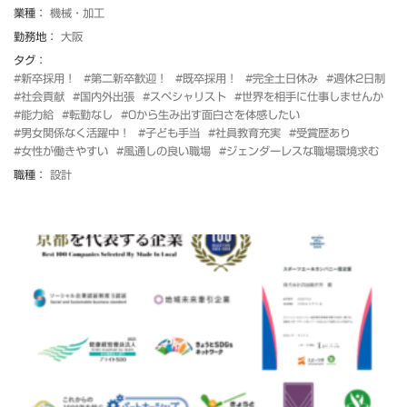
業種：
機械・加工
勤務地：
大阪
タグ：
#新卒採用！
#第二新卒歓迎！
#既卒採用！
#完全土日休み
#週休2日制
#社会貢献
#国内外出張
#スペシャリスト
#世界を相手に仕事しませんか
#能力給
#転勤なし
#0から生み出す面白さを体感したい
#男女関係なく活躍中！
#子ども手当
#社員教育充実
#受賞歴あり
#女性が働きやすい
#風通しの良い職場
#ジェンダーレスな職場環境求む
職種：
設計