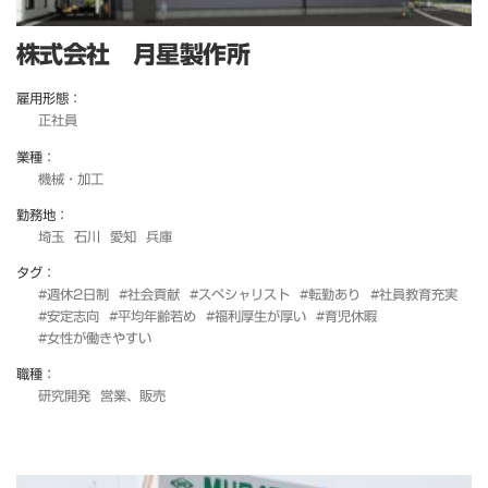
株式会社 月星製作所
雇用形態：
正社員
業種：
機械・加工
勤務地：
埼玉
石川
愛知
兵庫
タグ：
#週休2日制
#社会貢献
#スペシャリスト
#転勤あり
#社員教育充実
#安定志向
#平均年齢若め
#福利厚生が厚い
#育児休暇
#女性が働きやすい
職種：
研究開発
営業、販売