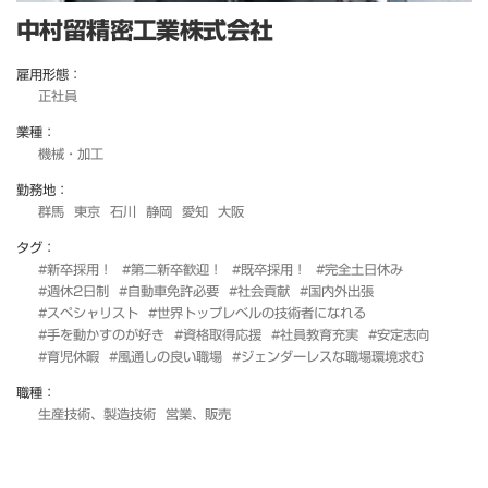
中村留精密工業株式会社
雇用形態：
正社員
業種：
機械・加工
勤務地：
群馬
東京
石川
静岡
愛知
大阪
タグ：
#新卒採用！
#第二新卒歓迎！
#既卒採用！
#完全土日休み
#週休2日制
#自動車免許必要
#社会貢献
#国内外出張
#スペシャリスト
#世界トップレベルの技術者になれる
#手を動かすのが好き
#資格取得応援
#社員教育充実
#安定志向
#育児休暇
#風通しの良い職場
#ジェンダーレスな職場環境求む
職種：
生産技術、製造技術
営業、販売