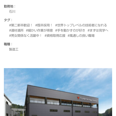
勤務地：
石川
タグ：
#第二新卒歓迎！
#既卒採用！
#世界トップレベルの技術者になれる
#適材適所
#細かい作業が得意
#手を動かすのが好き
#まずは見学へ
#男女関係なく活躍中！
#資格取得応援
#風通しの良い職場
職種：
製造工