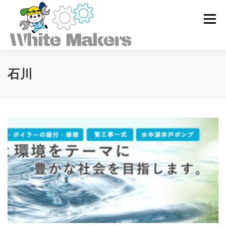
コ
ン
メニュー
テ
ン
ツ
へ
ス
ホワイトメーカーズとは
石川
キ
ッ
プ
求人を探す
ユーザー登録
ログイン