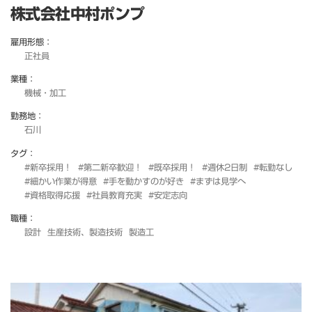
株式会社中村ポンプ
雇用形態：
正社員
業種：
機械・加工
勤務地：
石川
タグ：
#新卒採用！
#第二新卒歓迎！
#既卒採用！
#週休2日制
#転勤なし
#細かい作業が得意
#手を動かすのが好き
#まずは見学へ
#資格取得応援
#社員教育充実
#安定志向
職種：
設計
生産技術、製造技術
製造工