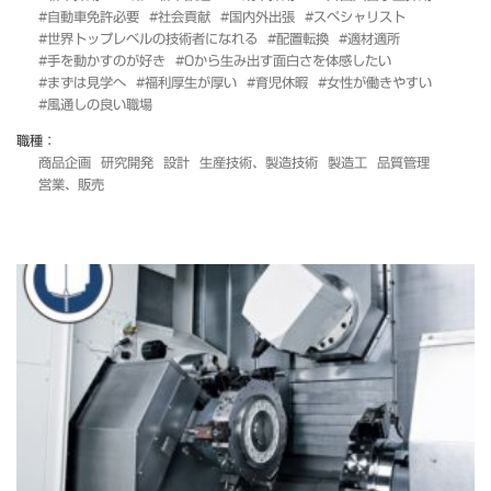
#自動車免許必要
#社会貢献
#国内外出張
#スペシャリスト
#世界トップレベルの技術者になれる
#配置転換
#適材適所
#手を動かすのが好き
#0から生み出す面白さを体感したい
#まずは見学へ
#福利厚生が厚い
#育児休暇
#女性が働きやすい
#風通しの良い職場
職種：
商品企画
研究開発
設計
生産技術、製造技術
製造工
品質管理
営業、販売