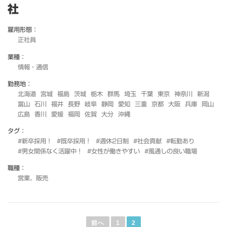
社
雇用形態：
正社員
業種：
情報・通信
勤務地：
北海道
宮城
福島
茨城
栃木
群馬
埼玉
千葉
東京
神奈川
新潟
富山
石川
福井
長野
岐阜
静岡
愛知
三重
京都
大阪
兵庫
岡山
広島
香川
愛媛
福岡
佐賀
大分
沖縄
タグ：
#新卒採用！
#既卒採用！
#週休2日制
#社会貢献
#転勤あり
#男女関係なく活躍中！
#女性が働きやすい
#風通しの良い職場
職種：
営業、販売
投
稿
前へ
1
2