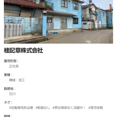
桂記章株式会社
雇用形態：
正社員
業種：
機械・加工
勤務地：
石川
タグ：
#自動車免許必要
#転勤なし
#男女関係なく活躍中！
#育児休暇
職種：