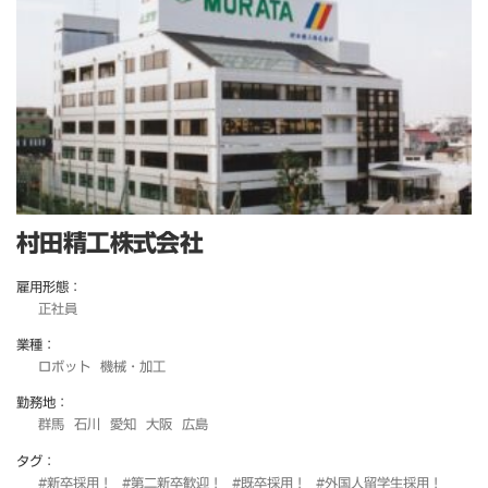
村田精工株式会社
雇用形態：
正社員
業種：
ロボット
機械・加工
勤務地：
群馬
石川
愛知
大阪
広島
タグ：
#新卒採用！
#第二新卒歓迎！
#既卒採用！
#外国人留学生採用！