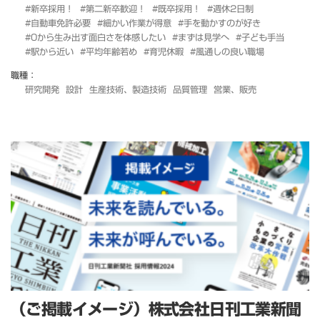
#新卒採用！
#第二新卒歓迎！
#既卒採用！
#週休2日制
#自動車免許必要
#細かい作業が得意
#手を動かすのが好き
#0から生み出す面白さを体感したい
#まずは見学へ
#子ども手当
#駅から近い
#平均年齢若め
#育児休暇
#風通しの良い職場
職種：
研究開発
設計
生産技術、製造技術
品質管理
営業、販売
（ご掲載イメージ）株式会社日刊工業新聞