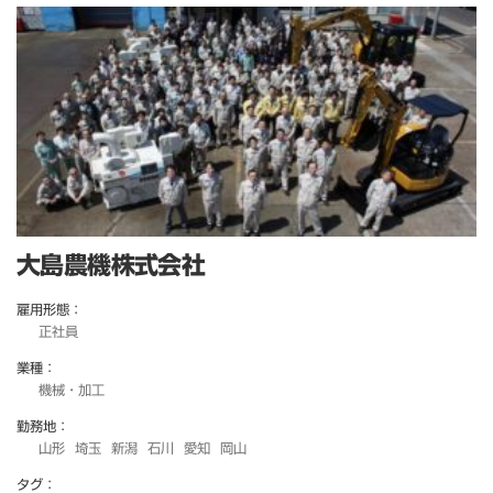
大島農機株式会社
雇用形態：
正社員
業種：
機械・加工
勤務地：
山形
埼玉
新潟
石川
愛知
岡山
タグ：