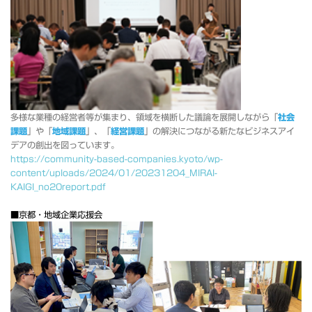
多様な業種の経営者等が集まり、領域を横断した議論を展開しながら「
社会
課題
」や「
地域課題
」、「
経営課題
」の解決につながる新たなビジネスアイ
デアの創出を図っています。
https://community-based-companies.kyoto/wp-
content/uploads/2024/01/20231204_MIRAI-
KAIGI_no20report.pdf
■京都・地域企業応援会