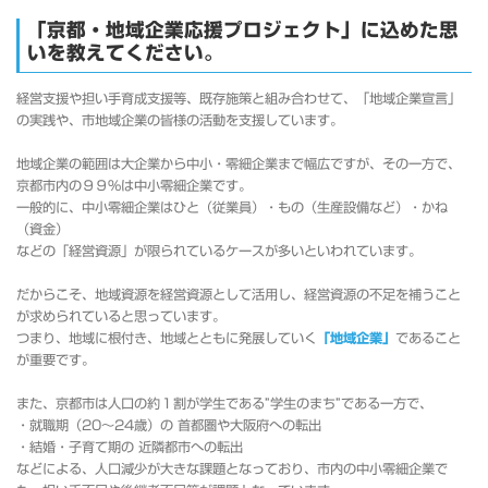
「京都・地域企業応援プロジェクト」に込めた思
いを教えてください。
経営支援や担い手育成支援等、既存施策と組み合わせて、「地域企業宣言」
の実践や、市地域企業の皆様の活動を支援しています。
地域企業の範囲は大企業から中小・零細企業まで幅広ですが、その一方で、
京都市内の９９％は中小零細企業です。
一般的に、中小零細企業はひと（従業員）・もの（生産設備など）・かね
（資金）
などの「経営資源」が限られているケースが多いといわれています。
だからこそ、地域資源を経営資源として活用し、経営資源の不足を補うこと
が求められていると思っています。
つまり、地域に根付き、地域とともに発展していく
「地域企業」
であること
が重要です。
また、京都市は人口の約１割が学生である”学生のまち”である一方で、
・就職期（20～24歳）の 首都圏や大阪府への転出
・結婚・子育て期の 近隣都市への転出
などによる、人口減少が大きな課題となっており、市内の中小零細企業で