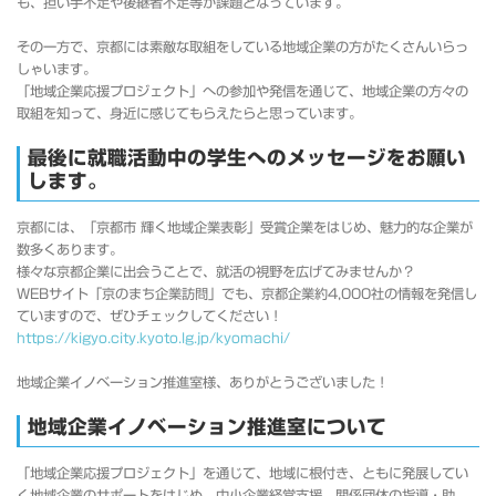
も、担い手不足や後継者不足等が課題となっています。
その一方で、京都には素敵な取組をしている地域企業の方がたくさんいらっ
しゃいます。
「地域企業応援プロジェクト」への参加や発信を通じて、地域企業の方々の
取組を知って、身近に感じてもらえたらと思っています。
最後に就職活動中の学生へのメッセージをお願い
します。
京都には、「京都市 輝く地域企業表彰」受賞企業をはじめ、魅力的な企業が
数多くあります。
様々な京都企業に出会うことで、就活の視野を広げてみませんか？
WEBサイト「京のまち企業訪問」でも、京都企業約4,000社の情報を発信し
ていますので、ぜひチェックしてください！
https://kigyo.city.kyoto.lg.jp/kyomachi/
地域企業イノベーション推進室様、ありがとうございました！
地域企業イノベーション推進室について
「地域企業応援プロジェクト」を通じて、地域に根付き、ともに発展してい
く地域企業のサポートをはじめ、中小企業経営支援、関係団体の指導・助