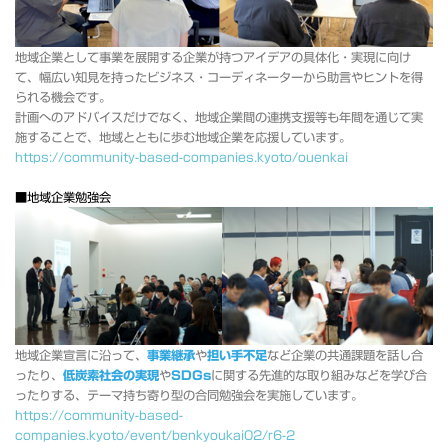
地域企業として事業を展開する企業が持つアイデアの具体化・実現に向け
て、幅広い知見を持ったビジネス・コーディネーターから助言やヒントを得
られる機会です。
計画へのアドバイスだけでなく、地域企業間の連携支援等も年間を通じて実
施することで、地域とともに歩む地域企業を応援しています。
https://community-based-companies.kyoto/ouenkai
■地域企業勉強会
地域企業宣言に沿って、
事業継承
や
担い手不足
など企業の共通課題を話し合
ったり、
低炭素社会の実現
や
SDGs
に関する先進的な取り組みなどを学び合
ったりする、テーマ持ち寄り型の合同勉強会を実施しています。
https://community-based-
companies.kyoto/event/benkyoukai02/r6-2