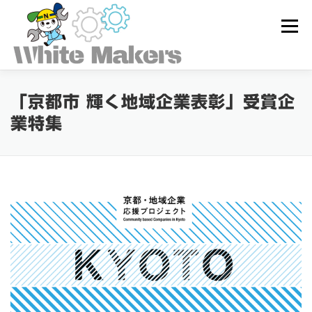
コ
ン
メニュー
テ
ン
ツ
へ
ス
ホワイトメーカーズとは
「京都市 輝く地域企業表彰」受賞企
キ
ッ
業特集
プ
求人を探す
ユーザー登録
ログイン