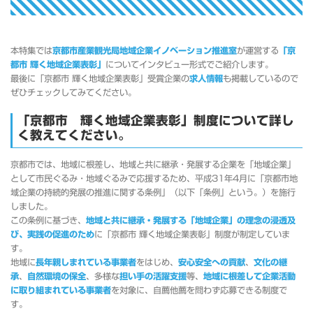
本特集では
京都市産業観光局地域企業イノベーション推進室
が運営する
「京
都市 輝く地域企業表彰」
についてインタビュー形式でご紹介します。
最後に「京都市 輝く地域企業表彰」受賞企業の
求人情報
も掲載しているので
ぜひチェックしてみてください。
「京都市 輝く地域企業表彰」制度について詳し
く教えてください。
京都市では、地域に根差し、地域と共に継承・発展する企業を「地域企業」
として市民ぐるみ・地域ぐるみで応援するため、平成31年4月に「京都市地
域企業の持続的発展の推進に関する条例」（以下「条例」という。）を施行
しました。
この条例に基づき、
地域と共に継承・発展する「地域企業」の理念の浸透及
び、実践の促進のため
に「京都市 輝く地域企業表彰」制度が制定していま
す。
地域に
長年親しまれている事業者
をはじめ、
安心安全への貢献
、
文化の継
承
、
自然環境の保全
、多様な
担い手の活躍支援
等、
地域に根差して企業活動
に取り組まれている事業者
を対象に、自薦他薦を問わず応募できる制度で
す。