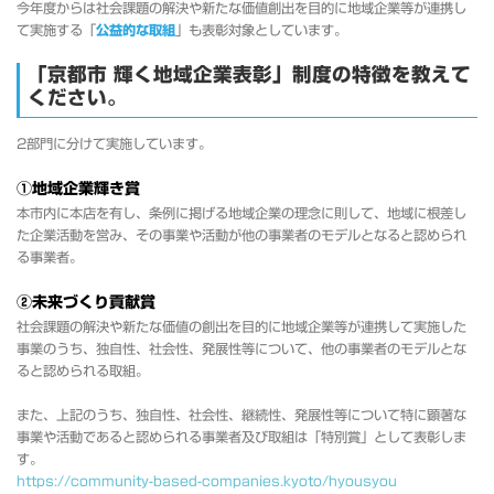
今年度からは社会課題の解決や新たな価値創出を目的に地域企業等が連携し
て実施する「
公益的な取組
」も表彰対象としています。
「京都市 輝く地域企業表彰」制度の特徴を教えて
ください。
2部門に分けて実施しています。
①地域企業輝き賞
本市内に本店を有し、条例に掲げる地域企業の理念に則して、地域に根差し
た企業活動を営み、その事業や活動が他の事業者のモデルとなると認められ
る事業者。
②未来づくり貢献賞
社会課題の解決や新たな価値の創出を目的に地域企業等が連携して実施した
事業のうち、独自性、社会性、発展性等について、他の事業者のモデルとな
ると認められる取組。
また、上記のうち、独自性、社会性、継続性、発展性等について特に顕著な
事業や活動であると認められる事業者及び取組は「特別賞」として表彰しま
す。
https://community-based-companies.kyoto/hyousyou