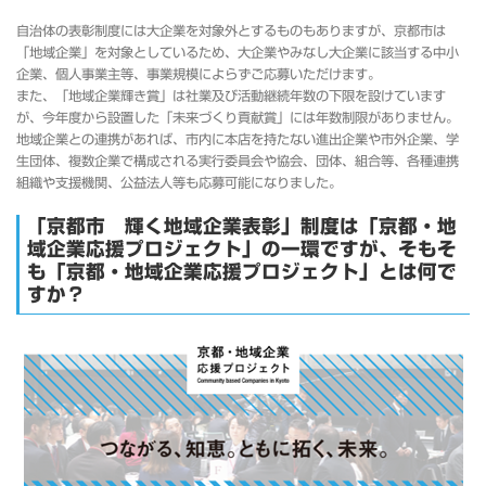
自治体の表彰制度には大企業を対象外とするものもありますが、京都市は
「地域企業」を対象としているため、大企業やみなし大企業に該当する中小
企業、個人事業主等、事業規模によらずご応募いただけます。
また、「地域企業輝き賞」は社業及び活動継続年数の下限を設けています
が、今年度から設置した「未来づくり貢献賞」には年数制限がありません。
地域企業との連携があれば、市内に本店を持たない進出企業や市外企業、学
生団体、複数企業で構成される実行委員会や協会、団体、組合等、各種連携
組織や支援機関、公益法人等も応募可能になりました。
「京都市 輝く地域企業表彰」制度は「京都・地
域企業応援プロジェクト」の一環ですが、そもそ
も「京都・地域企業応援プロジェクト」とは何で
すか？